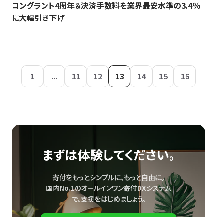
コングラント4周年＆決済手数料を業界最安水準の3.4％
に大幅引き下げ
1
...
11
12
13
14
15
16
まずは体験してください。
寄付をもっとシンプルに、もっと自由に。
国内No.1のオールインワン寄付DXシステム
で、
支援をはじめましょう。