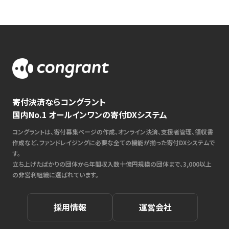
寄付決済ならコングラント
国内No.1 オールインワンの寄付DXシステム
コングラントは、寄付募集ページの作成、オンライン決済、支援者管理、領収書
作成など、ファンドレイジングに必要な全ての機能が揃った寄付DXシステムで
す。
立ち上げたばかりの団体から年間収入数十億円規模の団体まで、3,000以上
の非営利組織に選ばれています。
採用情報
運営会社