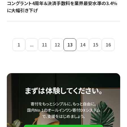
コングラント4周年＆決済手数料を業界最安水準の3.4％
に大幅引き下げ
1
...
11
12
13
14
15
16
まずは体験してください。
寄付をもっとシンプルに、もっと自由に。
国内No.1のオールインワン寄付DXシステム
で、
支援をはじめましょう。