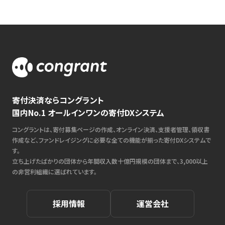
寄付決済ならコングラント
国内No.1 オールインワンの寄付DXシステム
コングラントは、寄付募集ページの作成、オンライン決済、支援者管理、領収書
作成など、ファンドレイジングに必要な全ての機能が揃った寄付DXシステムで
す。
立ち上げたばかりの団体から年間収入数十億円規模の団体まで、3,000以上
の非営利組織に選ばれています。
採用情報
運営会社