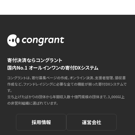
寄付決済ならコングラント
国内No.1 オールインワンの寄付DXシステム
コングラントは、寄付募集ページの作成、オンライン決済、支援者管理、領収書
作成など、ファンドレイジングに必要な全ての機能が揃った寄付DXシステムで
す。
立ち上げたばかりの団体から年間収入数十億円規模の団体まで、3,000以上
の非営利組織に選ばれています。
採用情報
運営会社