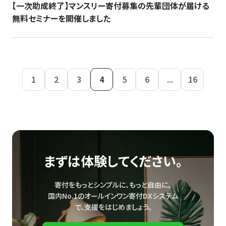
【一次助成終了】マンスリー寄付募集の先輩団体が届ける
無料セミナーを開催しました
1
2
3
4
5
6
...
16
まずは体験してください。
寄付をもっとシンプルに、もっと自由に。
国内No.1のオールインワン寄付DXシステム
で、
支援をはじめましょう。