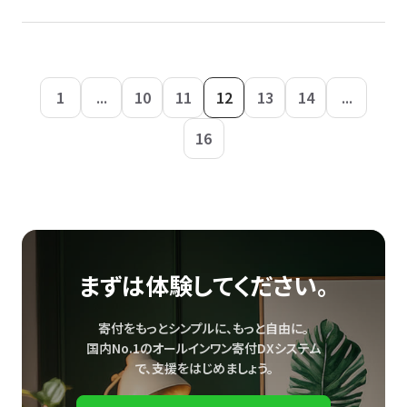
1
...
10
11
12
13
14
...
16
まずは体験してください。
寄付をもっとシンプルに、もっと自由に。
国内No.1のオールインワン寄付DXシステム
で、
支援をはじめましょう。