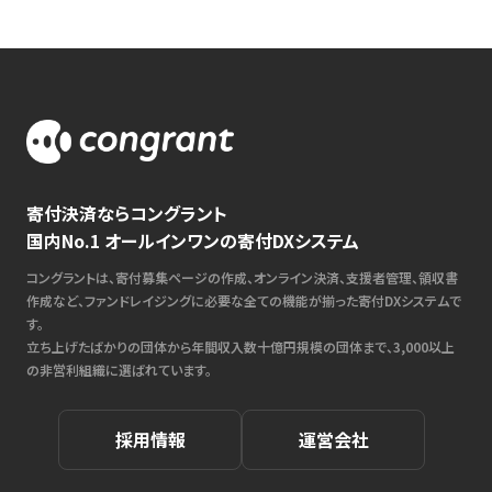
寄付決済ならコングラント
国内No.1 オールインワンの寄付DXシステム
コングラントは、寄付募集ページの作成、オンライン決済、支援者管理、領収書
作成など、ファンドレイジングに必要な全ての機能が揃った寄付DXシステムで
す。
立ち上げたばかりの団体から年間収入数十億円規模の団体まで、3,000以上
の非営利組織に選ばれています。
採用情報
運営会社