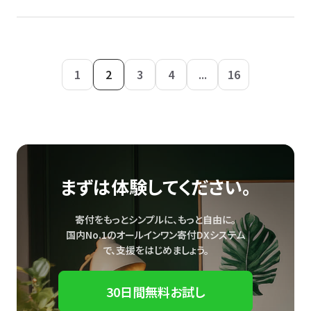
1
2
3
4
...
16
まずは体験してください。
寄付をもっとシンプルに、もっと自由に。
国内No.1のオールインワン寄付DXシステム
で、
支援をはじめましょう。
30日間無料お試し