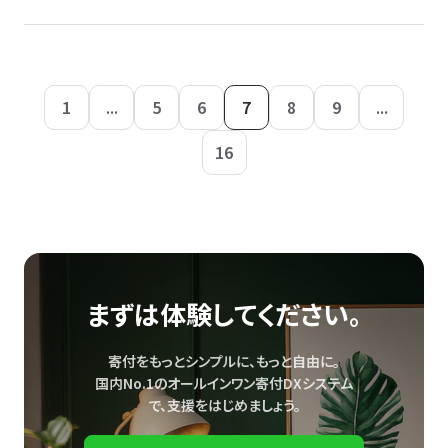
1
...
5
6
7
8
9
...
16
まずは体験してください。
寄付をもっとシンプルに、もっと自由に。
国内No.1のオールインワン寄付DXシステム
で、
支援をはじめましょう。