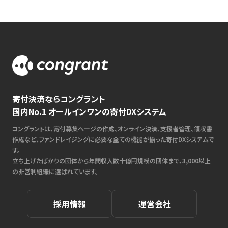
寄付決済ならコングラント
国内No.1 オールインワンの寄付DXシステム
コングラントは、寄付募集ページの作成、オンライン決済、支援者管理、領収書
作成など、ファンドレイジングに必要な全ての機能が揃った寄付DXシステムで
す。
立ち上げたばかりの団体から年間収入数十億円規模の団体まで、3,000以上
の非営利組織に選ばれています。
採用情報
運営会社