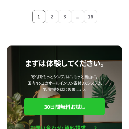
1
2
3
...
16
まずは体験してください。
寄付をもっとシンプルに、もっと自由に。
国内No.1のオールインワン寄付DXシステム
で、
支援をはじめましょう。
30日間無料お試し
お問い合わせ・資料請求