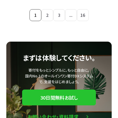
1
2
3
...
16
まずは体験してください。
寄付をもっとシンプルに、もっと自由に。
国内No.1のオールインワン寄付DXシステム
で、
支援をはじめましょう。
30日間無料お試し
お問い合わせ・資料請求