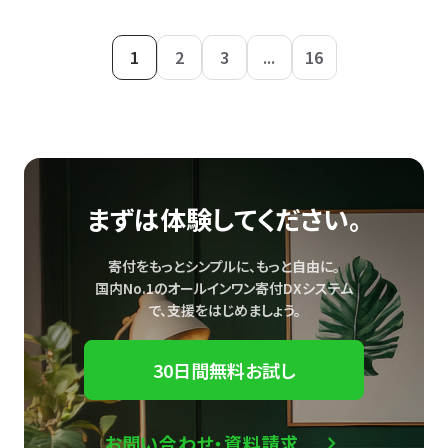
1
2
3
...
16
まずは体験してください。
寄付をもっとシンプルに、もっと自由に。
国内No.1のオールインワン寄付DXシステム
で、
支援をはじめましょう。
30日間無料お試し
お問い合わせ・資料請求