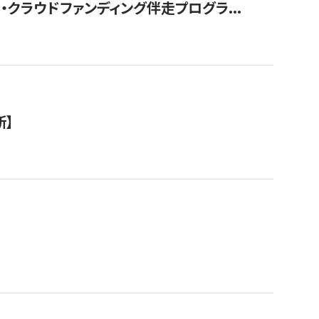
クラウドファンディング伴走プログラ...
新】