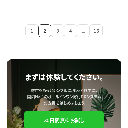
1
2
3
4
...
16
まずは体験してください。
寄付をもっとシンプルに、もっと自由に。
国内No.1のオールインワン寄付DXシステム
で、
支援をはじめましょう。
30日間無料お試し