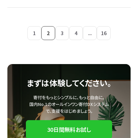
1
2
3
4
...
16
まずは体験してください。
寄付をもっとシンプルに、もっと自由に。
国内No.1のオールインワン寄付DXシステム
で、
支援をはじめましょう。
30日間無料お試し