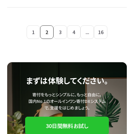
1
2
3
4
...
16
まずは体験してください。
寄付をもっとシンプルに、もっと自由に。
国内No.1のオールインワン寄付DXシステム
で、
支援をはじめましょう。
30日間無料お試し