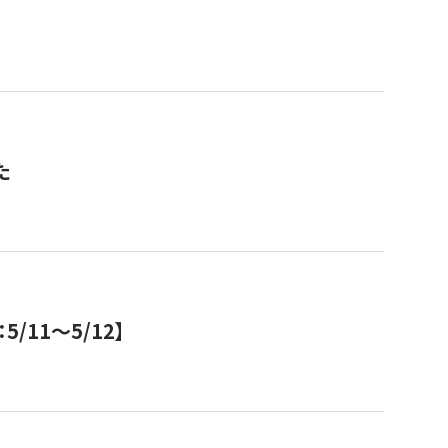
た
11～5/12】