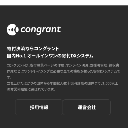
寄付決済ならコングラント
国内No.1 オールインワンの寄付DXシステム
コングラントは、寄付募集ページの作成、オンライン決済、支援者管理、領収書
作成など、ファンドレイジングに必要な全ての機能が揃った寄付DXシステムで
す。
立ち上げたばかりの団体から年間収入数十億円規模の団体まで、3,000以上
の非営利組織に選ばれています。
採用情報
運営会社