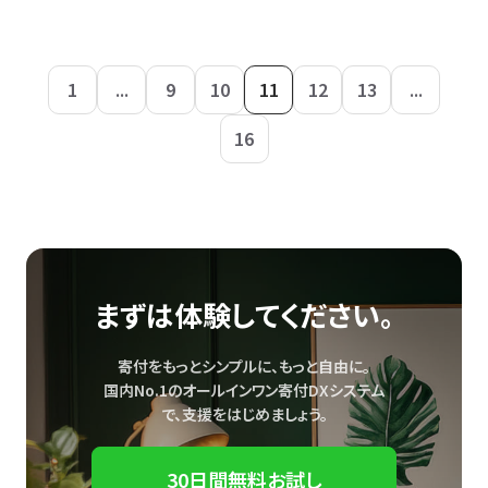
1
...
9
10
11
12
13
...
16
まずは体験してください。
寄付をもっとシンプルに、もっと自由に。
国内No.1のオールインワン寄付DXシステム
で、
支援をはじめましょう。
30日間無料お試し