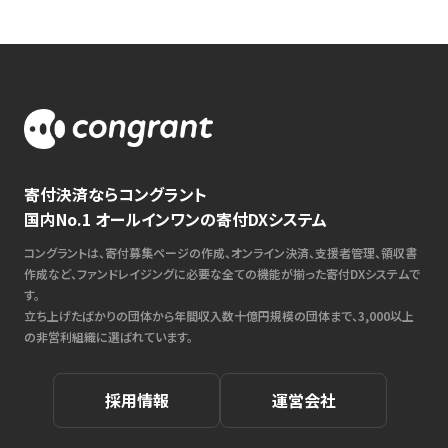
寄付決済ならコングラント
国内No.1 オールインワンの寄付DXシステム
コングラントは、寄付募集ページの作成、オンライン決済、支援者管理、領収書
作成など、ファンドレイジングに必要な全ての機能が揃った寄付DXシステムで
す。
立ち上げたばかりの団体から年間収入数十億円規模の団体まで、3,000以上
の非営利組織に選ばれています。
採用情報
運営会社