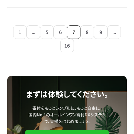
1
...
5
6
7
8
9
...
16
まずは体験してください。
寄付をもっとシンプルに、もっと自由に。
国内No.1のオールインワン寄付DXシステム
で、
支援をはじめましょう。