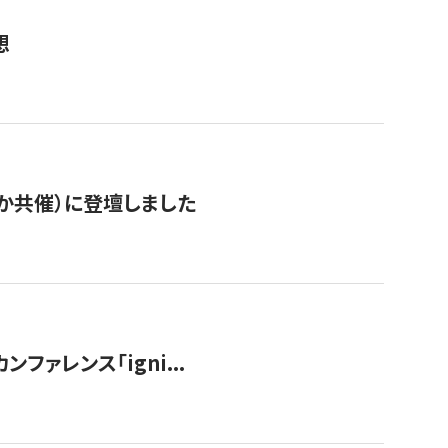
想
か共催）に登壇しました
ンファレンス「igni...