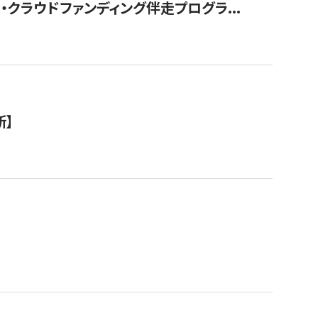
クラウドファンディング伴走プログラ...
新】