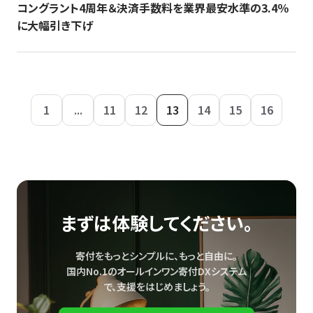
コングラント4周年＆決済手数料を業界最安水準の3.4％
に大幅引き下げ
1
...
11
12
13
14
15
16
まずは体験してください。
寄付をもっとシンプルに、もっと自由に。
国内No.1のオールインワン寄付DXシステム
で、
支援をはじめましょう。