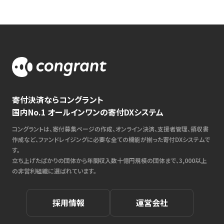
寄付決済ならコングラント
国内No.1 オールインワンの寄付DXシステム
コングラントは、寄付募集ページの作成、オンライン決済、支援者管理、領収書
作成など、ファンドレイジングに必要な全ての機能が揃った寄付DXシステムで
す。
立ち上げたばかりの団体から年間収入数十億円規模の団体まで、3,000以上
の非営利組織に選ばれています。
採用情報
運営会社