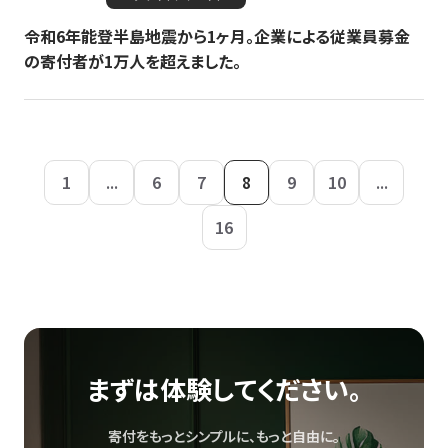
令和6年能登半島地震から1ヶ月。企業による従業員募金
の寄付者が1万人を超えました。
1
...
6
7
8
9
10
...
16
まずは体験してください。
寄付をもっとシンプルに、もっと自由に。