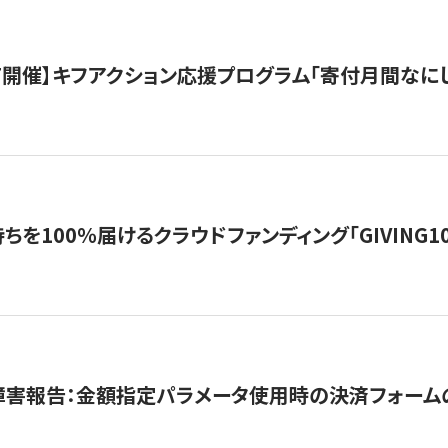
12/7開催】キフアクション応援プログラム「寄付月間なに
を100％届けるクラウドファンディング「GIVING100 b
障害報告：金額指定パラメータ使用時の決済フォーム