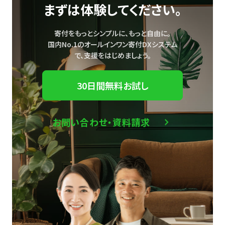
まずは体験してください。
寄付をもっとシンプルに、もっと自由に。
国内No.1のオールインワン寄付DXシステム
で、
支援をはじめましょう。
30日間無料お試し
お問い合わせ・資料請求