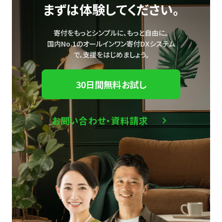
まずは体験してください。
寄付をもっとシンプルに、もっと自由に。
国内No.1のオールインワン寄付DXシステム
で、
支援をはじめましょう。
30日間無料お試し
お問い合わせ・資料請求