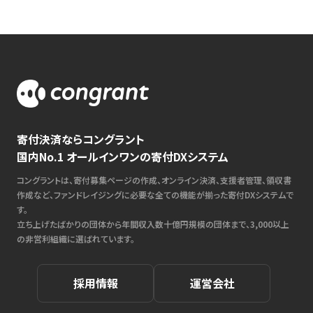
寄付決済ならコングラント
国内No.1 オールインワンの寄付DXシステム
コングラントは、寄付募集ページの作成、オンライン決済、支援者管理、領収書
作成など、ファンドレイジングに必要な全ての機能が揃った寄付DXシステムで
す。
立ち上げたばかりの団体から年間収入数十億円規模の団体まで、3,000以上
の非営利組織に選ばれています。
採用情報
運営会社