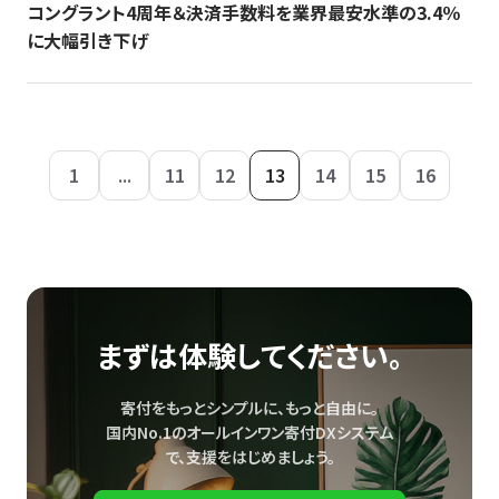
コングラント4周年＆決済手数料を業界最安水準の3.4％
に大幅引き下げ
1
...
11
12
13
14
15
16
まずは体験してください。
寄付をもっとシンプルに、もっと自由に。
国内No.1のオールインワン寄付DXシステム
で、
支援をはじめましょう。