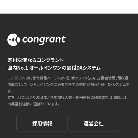
寄付決済ならコングラント
国内No.1 オールインワンの寄付DXシステム
コングラントは、寄付募集ページの作成、オンライン決済、支援者管理、領収書
作成など、ファンドレイジングに必要な全ての機能が揃った寄付DXシステムで
す。
立ち上げたばかりの団体から年間収入数十億円規模の団体まで、3,000以上
の非営利組織に選ばれています。
採用情報
運営会社