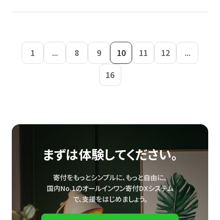
1
...
8
9
10
11
12
...
16
まずは体験してください。
寄付をもっとシンプルに、もっと自由に。
国内No.1のオールインワン寄付DXシステム
で、
支援をはじめましょう。