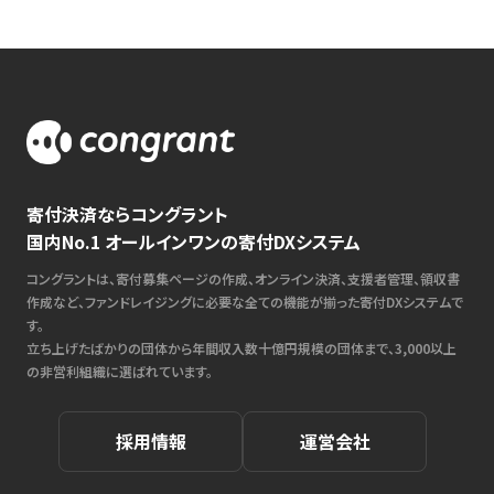
寄付決済ならコングラント
国内No.1 オールインワンの寄付DXシステム
コングラントは、寄付募集ページの作成、オンライン決済、支援者管理、領収書
作成など、ファンドレイジングに必要な全ての機能が揃った寄付DXシステムで
す。
立ち上げたばかりの団体から年間収入数十億円規模の団体まで、3,000以上
の非営利組織に選ばれています。
採用情報
運営会社