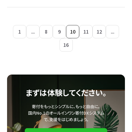
1
...
8
9
10
11
12
...
16
まずは体験してください。
寄付をもっとシンプルに、もっと自由に。
国内No.1のオールインワン寄付DXシステム
で、
支援をはじめましょう。