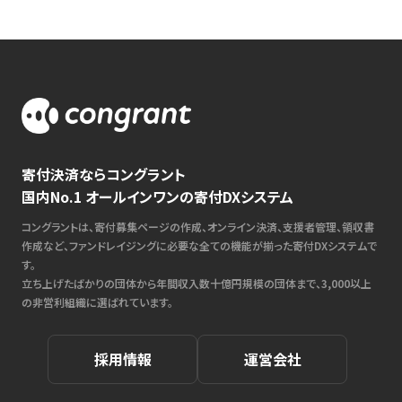
寄付決済ならコングラント
国内No.1 オールインワンの寄付DXシステム
コングラントは、寄付募集ページの作成、オンライン決済、支援者管理、領収書
作成など、ファンドレイジングに必要な全ての機能が揃った寄付DXシステムで
す。
立ち上げたばかりの団体から年間収入数十億円規模の団体まで、3,000以上
の非営利組織に選ばれています。
採用情報
運営会社