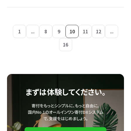
1
...
8
9
10
11
12
...
16
まずは体験してください。
寄付をもっとシンプルに、もっと自由に。
国内No.1のオールインワン寄付DXシステム
で、
支援をはじめましょう。