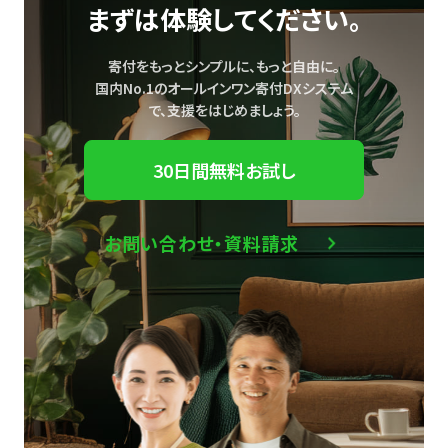
まずは体験してください。
寄付をもっとシンプルに、もっと自由に。
国内No.1のオールインワン寄付DXシステム
で、
支援をはじめましょう。
30日間無料お試し
お問い合わせ・資料請求