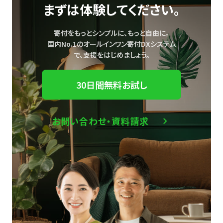
まずは体験してください。
寄付をもっとシンプルに、もっと自由に。
国内No.1のオールインワン寄付DXシステム
で、
支援をはじめましょう。
30日間無料お試し
お問い合わせ・資料請求