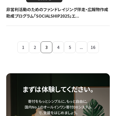
非営利活動のためのファンドレイジング伴走・広報物作成
助成プログラム「SOCIALSHIP2025」エ...
1
2
3
4
5
...
16
まずは体験してください。
寄付をもっとシンプルに、もっと自由に。
国内No.1のオールインワン寄付DXシステム
で、
支援をはじめましょう。