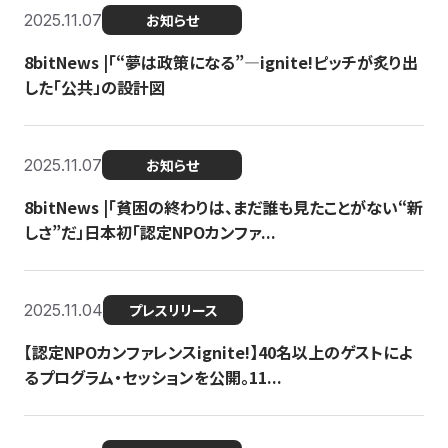
2025.11.07
お知らせ
8bitNews |「“夢は政策になる”—ignite!ピッチが炙り出
した「公共」の設計図
2025.11.07
お知らせ
8bitNews |「貧困の終わりは、まだ誰も見たことがない“新
しさ”だ」日本初「認定NPOカンファ...
2025.11.04
プレスリリース
【認定NPOカンファレンスignite!】40名以上のゲストによ
るプログラム・セッションを公開。11...