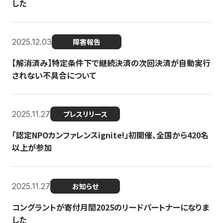
した
2025.12.03
障害報告
【解消済み】特定条件下で継続決済の次回決済が自動実行
されない不具合について
2025.11.27
プレスリリース
「認定NPOカンファレンスignite!」初開催、全国から420名
以上が参加
2025.11.27
お知らせ
コングラントが寄付月間2025のリードパートナーになりま
した