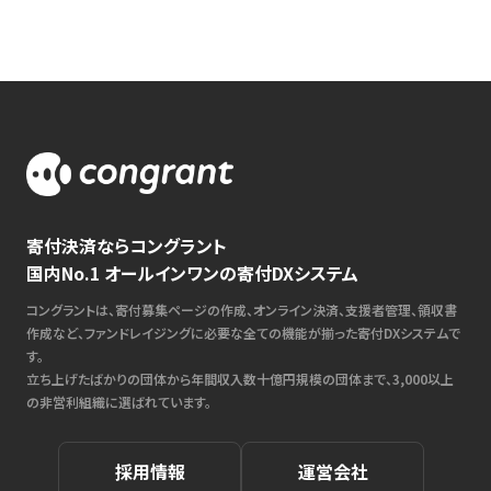
寄付決済ならコングラント
国内No.1 オールインワンの寄付DXシステム
コングラントは、寄付募集ページの作成、オンライン決済、支援者管理、領収書
作成など、ファンドレイジングに必要な全ての機能が揃った寄付DXシステムで
す。
立ち上げたばかりの団体から年間収入数十億円規模の団体まで、3,000以上
の非営利組織に選ばれています。
採用情報
運営会社