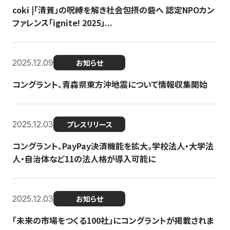
coki |「清貧」の呪縛を解き社会包摂の砦へ 認定NPOカン
ファレンス「ignite! 2025」...
2025.12.09
お知らせ
コングラント、青森県東方沖地震について情報収集開始
2025.12.03
プレスリリース
コングラント、PayPay決済機能を拡大。学校法人・大学法
人・自治体など11の法人格が導入可能に
2025.12.03
お知らせ
「未来の市場をつくる100社」にコングラントが掲載されま