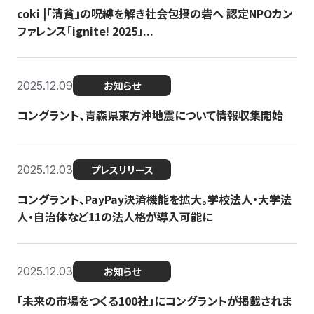
coki |「清貧」の呪縛を解き社会包摂の砦へ 認定NPOカン
ファレンス「ignite! 2025」...
2025.12.09
お知らせ
コングラント、青森県東方沖地震について情報収集開始
2025.12.03
プレスリリース
コングラント、PayPay決済機能を拡大。学校法人・大学法
人・自治体など11の法人格が導入可能に
2025.12.03
お知らせ
「未来の市場をつくる100社」にコングラントが掲載されま