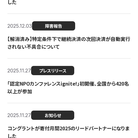
した
2025.12.03
障害報告
【解消済み】特定条件下で継続決済の次回決済が自動実行
されない不具合について
2025.11.27
プレスリリース
「認定NPOカンファレンスignite!」初開催、全国から420名
以上が参加
2025.11.27
お知らせ
コングラントが寄付月間2025のリードパートナーになりま
した