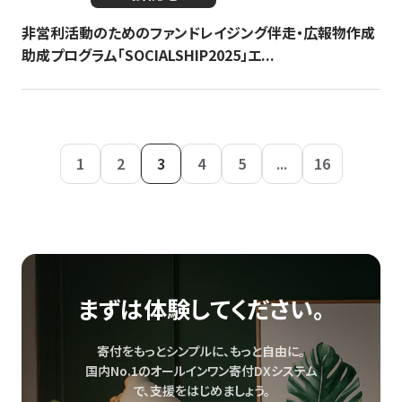
非営利活動のためのファンドレイジング伴走・広報物作成
助成プログラム「SOCIALSHIP2025」エ...
1
2
3
4
5
...
16
まずは体験してください。
寄付をもっとシンプルに、もっと自由に。
国内No.1のオールインワン寄付DXシステム
で、
支援をはじめましょう。