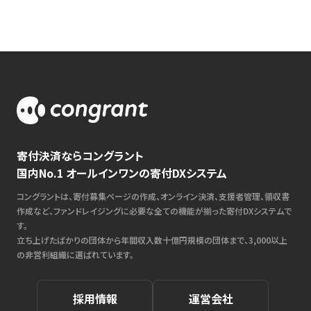
寄付決済ならコングラント
国内No.1 オールインワンの寄付DXシステム
コングラントは、寄付募集ページの作成、オンライン決済、支援者管理、領収書
作成など、ファンドレイジングに必要な全ての機能が揃った寄付DXシステムで
す。
立ち上げたばかりの団体から年間収入数十億円規模の団体まで、3,000以上
の非営利組織に選ばれています。
採用情報
運営会社