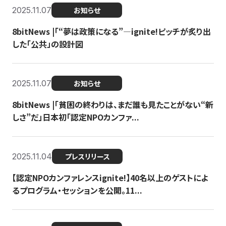
2025.11.07
お知らせ
8bitNews |「“夢は政策になる”—ignite!ピッチが炙り出
した「公共」の設計図
2025.11.07
お知らせ
8bitNews |「貧困の終わりは、まだ誰も見たことがない“新
しさ”だ」日本初「認定NPOカンファ...
2025.11.04
プレスリリース
【認定NPOカンファレンスignite!】40名以上のゲストによ
るプログラム・セッションを公開。11...