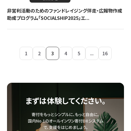
非営利活動のためのファンドレイジング伴走・広報物作成
助成プログラム「SOCIALSHIP2025」エ...
1
2
3
4
5
...
16
まずは体験してください。
寄付をもっとシンプルに、もっと自由に。
国内No.1のオールインワン寄付DXシステム
で、
支援をはじめましょう。