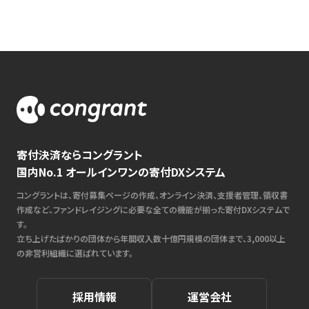
寄付決済ならコングラント
国内No.1 オールインワンの寄付DXシステム
コングラントは、寄付募集ページの作成、オンライン決済、支援者管理、領収書
作成など、ファンドレイジングに必要な全ての機能が揃った寄付DXシステムで
す。
立ち上げたばかりの団体から年間収入数十億円規模の団体まで、3,000以上
の非営利組織に選ばれています。
採用情報
運営会社