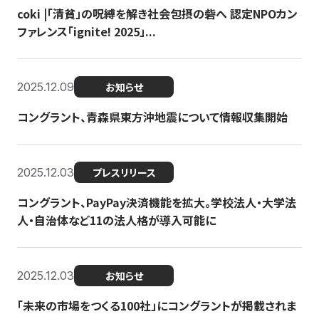
coki |「清貧」の呪縛を解き社会包摂の砦へ 認定NPOカン
ファレンス「ignite! 2025」...
2025.12.09
お知らせ
コングラント、青森県東方沖地震について情報収集開始
2025.12.03
プレスリリース
コングラント、PayPay決済機能を拡大。学校法人・大学法
人・自治体など11の法人格が導入可能に
2025.12.03
お知らせ
「未来の市場をつくる100社」にコングラントが掲載されま