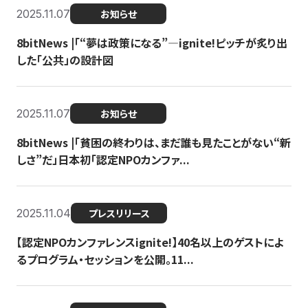
2025.11.07
お知らせ
8bitNews |「“夢は政策になる”—ignite!ピッチが炙り出
した「公共」の設計図
2025.11.07
お知らせ
8bitNews |「貧困の終わりは、まだ誰も見たことがない“新
しさ”だ」日本初「認定NPOカンファ...
2025.11.04
プレスリリース
【認定NPOカンファレンスignite!】40名以上のゲストによ
るプログラム・セッションを公開。11...