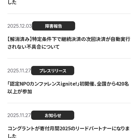
した
2025.12.03
障害報告
【解消済み】特定条件下で継続決済の次回決済が自動実行
されない不具合について
2025.11.27
プレスリリース
「認定NPOカンファレンスignite!」初開催、全国から420名
以上が参加
2025.11.27
お知らせ
コングラントが寄付月間2025のリードパートナーになりま
した