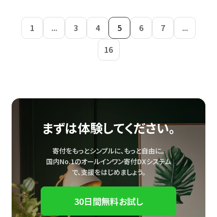
1
...
3
4
5
6
7
...
16
まずは体験してください。
寄付をもっとシンプルに、もっと自由に。
国内No.1のオールインワン寄付DXシステム
で、
支援をはじめましょう。
30日間無料お試し