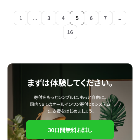
1
...
3
4
5
6
7
...
16
まずは体験してください。
寄付をもっとシンプルに、もっと自由に。
国内No.1のオールインワン寄付DXシステム
で、
支援をはじめましょう。
30日間無料お試し