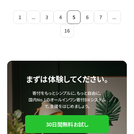
1
...
3
4
5
6
7
...
16
まずは体験してください。
寄付をもっとシンプルに、もっと自由に。
国内No.1のオールインワン寄付DXシステム
で、
支援をはじめましょう。
30日間無料お試し