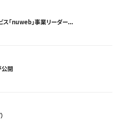
ス「nuweb」事業リーダー...
が公開
）