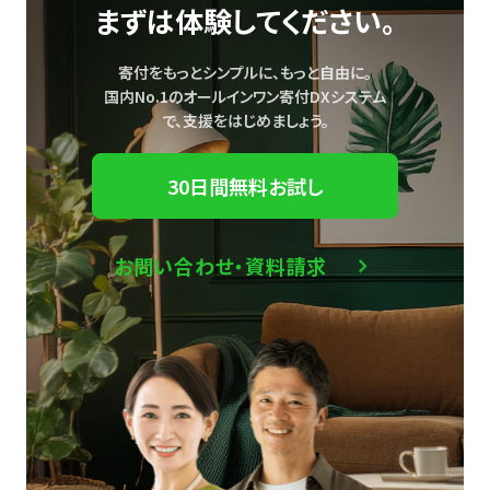
まずは体験してください。
寄付をもっとシンプルに、もっと自由に。
国内No.1のオールインワン寄付DXシステム
で、
支援をはじめましょう。
30日間無料お試し
お問い合わせ・資料請求