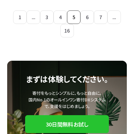
1
...
3
4
5
6
7
...
16
まずは体験してください。
寄付をもっとシンプルに、もっと自由に。
国内No.1のオールインワン寄付DXシステム
で、
支援をはじめましょう。
30日間無料お試し