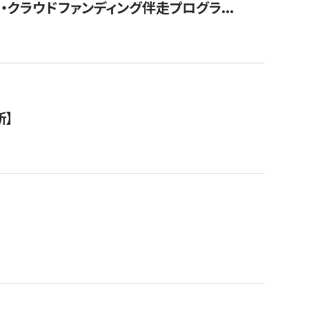
クラウドファンディング伴走プログラ...
新】