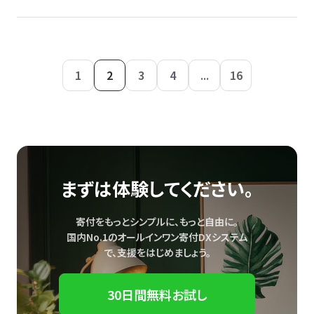
1
2
3
4
...
16
まずは体験してください。
寄付をもっとシンプルに、もっと自由に。
国内No.1のオールインワン寄付DXシステム
で、
支援をはじめましょう。
30日間無料お試し