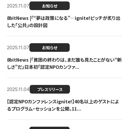
2025.11.07
お知らせ
8bitNews |「“夢は政策になる”—ignite!ピッチが炙り出
した「公共」の設計図
2025.11.07
お知らせ
8bitNews |「貧困の終わりは、まだ誰も見たことがない“新
しさ”だ」日本初「認定NPOカンファ...
2025.11.04
プレスリリース
【認定NPOカンファレンスignite!】40名以上のゲストによ
るプログラム・セッションを公開。11...