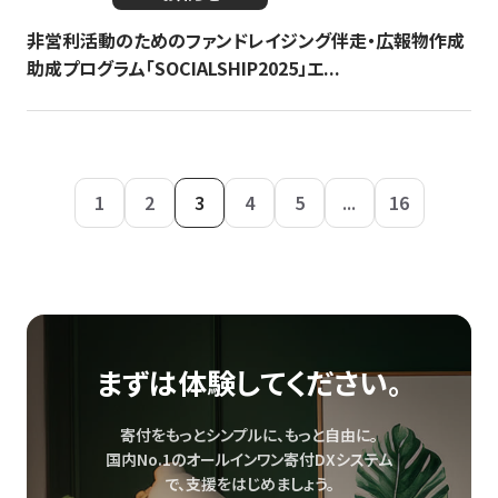
非営利活動のためのファンドレイジング伴走・広報物作成
助成プログラム「SOCIALSHIP2025」エ...
1
2
3
4
5
...
16
まずは体験してください。
寄付をもっとシンプルに、もっと自由に。
国内No.1のオールインワン寄付DXシステム
で、
支援をはじめましょう。