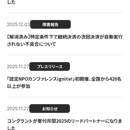
した
2025.12.03
障害報告
【解消済み】特定条件下で継続決済の次回決済が自動実行
されない不具合について
2025.11.27
プレスリリース
「認定NPOカンファレンスignite!」初開催、全国から420名
以上が参加
2025.11.27
お知らせ
コングラントが寄付月間2025のリードパートナーになりま
した