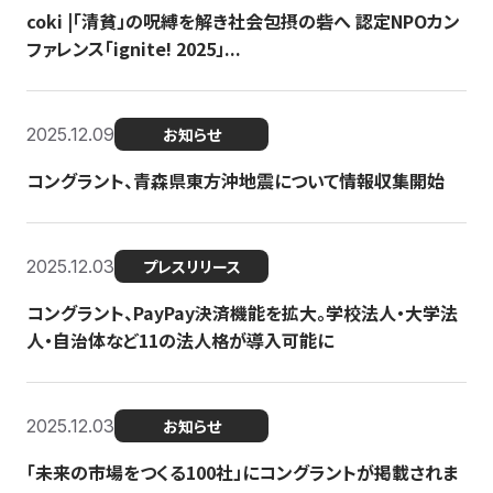
coki |「清貧」の呪縛を解き社会包摂の砦へ 認定NPOカン
ファレンス「ignite! 2025」...
2025.12.09
お知らせ
コングラント、青森県東方沖地震について情報収集開始
2025.12.03
プレスリリース
コングラント、PayPay決済機能を拡大。学校法人・大学法
人・自治体など11の法人格が導入可能に
2025.12.03
お知らせ
「未来の市場をつくる100社」にコングラントが掲載されま