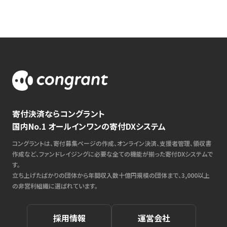
寄付決済ならコングラント
国内No.1 オールインワンの寄付DXシステム
コングラントは、寄付募集ページの作成、オンライン決済、支援者管理、領収書
作成など、ファンドレイジングに必要な全ての機能が揃った寄付DXシステムで
す。
立ち上げたばかりの団体から年間収入数十億円規模の団体まで、3,000以上
の非営利組織に選ばれています。
採用情報
運営会社