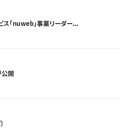
ス「nuweb」事業リーダー...
が公開
）