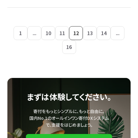
1
...
10
11
12
13
14
...
16
まずは体験してください。
寄付をもっとシンプルに、もっと自由に。
国内No.1のオールインワン寄付DXシステム
で、
支援をはじめましょう。