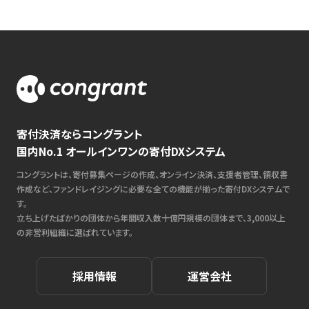
寄付決済ならコングラント
国内No.1 オールインワンの寄付DXシステム
コングラントは、寄付募集ページの作成、オンライン決済、支援者管理、領収書
作成など、ファンドレイジングに必要な全ての機能が揃った寄付DXシステムで
す。
立ち上げたばかりの団体から年間収入数十億円規模の団体まで、3,000以上
の非営利組織に選ばれています。
採用情報
運営会社