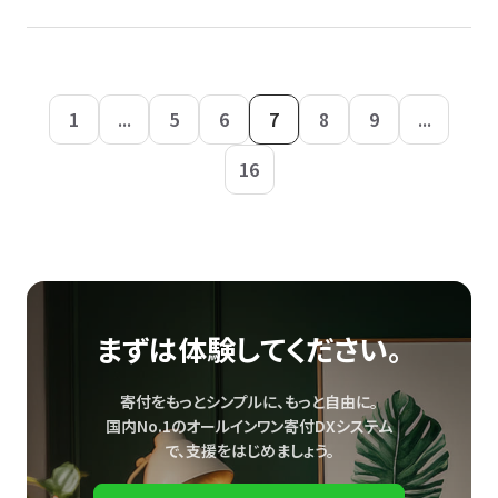
1
...
5
6
7
8
9
...
16
まずは体験してください。
寄付をもっとシンプルに、もっと自由に。
国内No.1のオールインワン寄付DXシステム
で、
支援をはじめましょう。