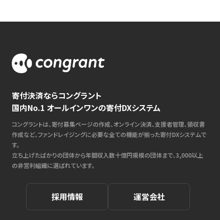
寄付決済ならコングラント
国内No.1 オールインワンの寄付DXシステム
コングラントは、寄付募集ページの作成、オンライン決済、支援者管理、領収書
作成など、ファンドレイジングに必要な全ての機能が揃った寄付DXシステムで
す。
立ち上げたばかりの団体から年間収入数十億円規模の団体まで、3,000以上
の非営利組織に選ばれています。
採用情報
運営会社