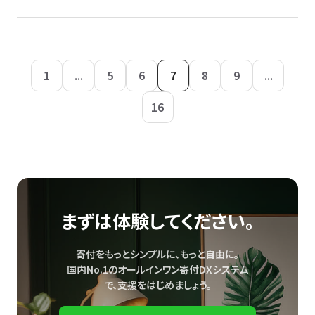
1
...
5
6
7
8
9
...
16
まずは体験してください。
寄付をもっとシンプルに、もっと自由に。
国内No.1のオールインワン寄付DXシステム
で、
支援をはじめましょう。