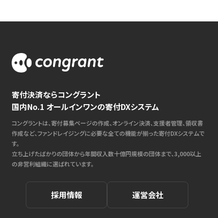
寄付決済ならコングラント
国内No.1 オールインワンの寄付DXシステム
コングラントは、寄付募集ページの作成、オンライン決済、支援者管理、領収書
作成など、ファンドレイジングに必要な全ての機能が揃った寄付DXシステムで
す。
立ち上げたばかりの団体から年間収入数十億円規模の団体まで、3,000以上
の非営利組織に選ばれています。
採用情報
運営会社