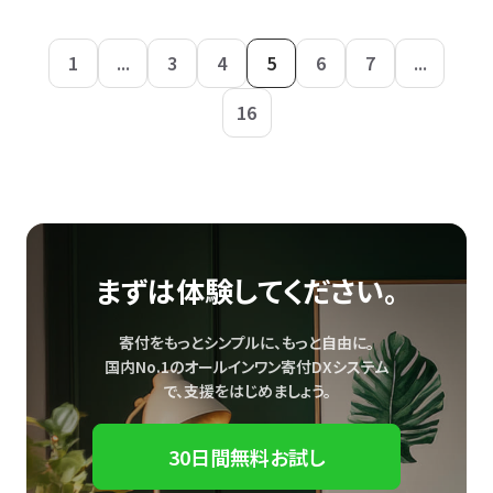
1
...
3
4
5
6
7
...
16
まずは体験してください。
寄付をもっとシンプルに、もっと自由に。
国内No.1のオールインワン寄付DXシステム
で、
支援をはじめましょう。
30日間無料お試し