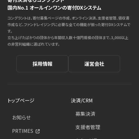
国内No.1 オールインワンの寄付DXシステム
コングラントは、寄付募集ページの作成、オンライン決済、支援者管理、領収書
作成など、ファンドレイジングに必要な全ての機能が揃った寄付DXシステムで
す。
立ち上げたばかりの団体から年間収入数十億円規模の団体まで、3,000以上
の非営利組織に選ばれています。
採用情報
運営会社
トップページ
決済/CRM
募集決済
お知らせ
支援者管理
PRTIMES