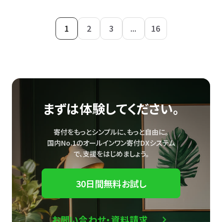
1
2
3
...
16
まずは体験してください。
寄付をもっとシンプルに、もっと自由に。
国内No.1のオールインワン寄付DXシステム
で、
支援をはじめましょう。
30日間無料お試し
お問い合わせ・資料請求