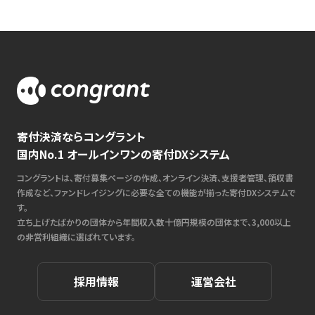
寄付決済ならコングラント
国内No.1 オールインワンの寄付DXシステム
コングラントは、寄付募集ページの作成、オンライン決済、支援者管理、領収書
作成など、ファンドレイジングに必要な全ての機能が揃った寄付DXシステムで
す。
立ち上げたばかりの団体から年間収入数十億円規模の団体まで、3,000以上
の非営利組織に選ばれています。
採用情報
運営会社