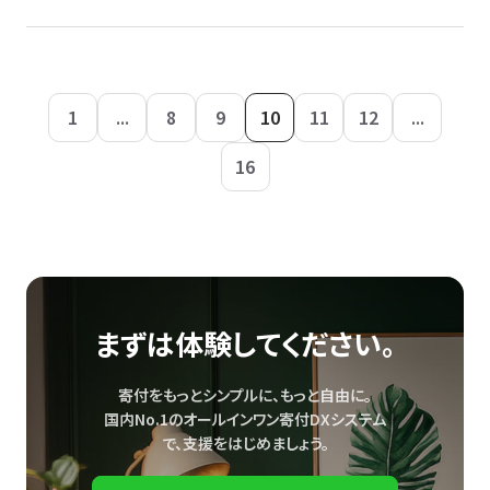
1
...
8
9
10
11
12
...
16
まずは体験してください。
寄付をもっとシンプルに、もっと自由に。
国内No.1のオールインワン寄付DXシステム
で、
支援をはじめましょう。