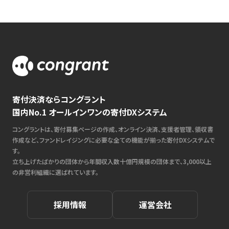
寄付決済ならコングラント
国内No.1 オールインワンの寄付DXシステム
コングラントは、寄付募集ページの作成、オンライン決済、支援者管理、領収書
作成など、ファンドレイジングに必要な全ての機能が揃った寄付DXシステムで
す。
立ち上げたばかりの団体から年間収入数十億円規模の団体まで、3,000以上
の非営利組織に選ばれています。
採用情報
運営会社