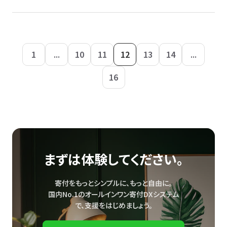
1
...
10
11
12
13
14
...
16
まずは体験してください。
寄付をもっとシンプルに、もっと自由に。
国内No.1のオールインワン寄付DXシステム
で、
支援をはじめましょう。